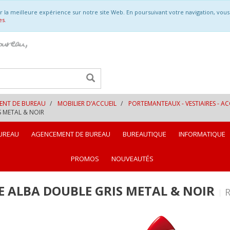
ir la meilleure expérience sur notre site Web. En poursuivant votre navigation, vou
es
.
MENT DE BUREAU
MOBILIER D’ACCUEIL
PORTEMANTEAUX - VESTIAIRES - AC
 METAL & NOIR
UREAU
AGENCEMENT DE BUREAU
BUREAUTIQUE
INFORMATIQUE
PROMOS
NOUVEAUTÉS
 ALBA DOUBLE GRIS METAL & NOIR
R