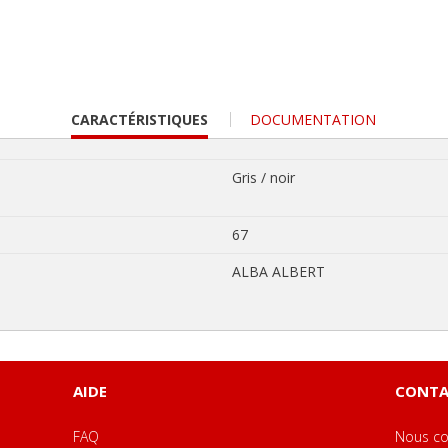
CURRENT
CARACTÉRISTIQUES
DOCUMENTATION
TAB:
Gris / noir
67
ALBA ALBERT
AIDE
CONTA
FAQ
Nous co