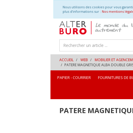
Naviguer
Aller
Nous utilisons des cookies pour vous garant
vers
à
plus d’informations sur :
Nos mentions légal
le
la
contenu
navigation
ACCUEIL
WEB
MOBILIER ET AGENCE
PATERE MAGNETIQUE ALBA DOUBLE GRIS
PAPIER - COURRIER
FOURNITURES DE B
PATERE MAGNETIQUE