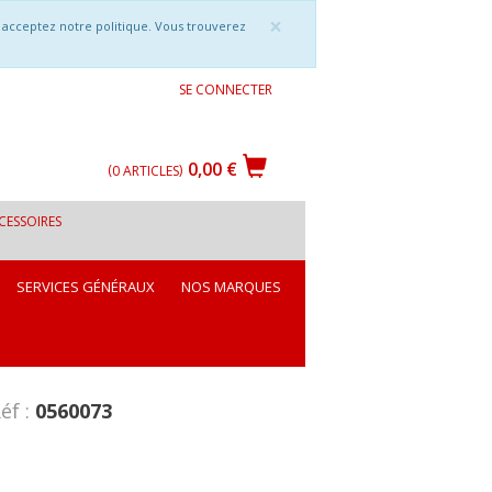
×
s acceptez notre politique. Vous trouverez
SE CONNECTER
0,00 €
0
ARTICLES
CESSOIRES
SERVICES GÉNÉRAUX
NOS MARQUES
éf :
0560073