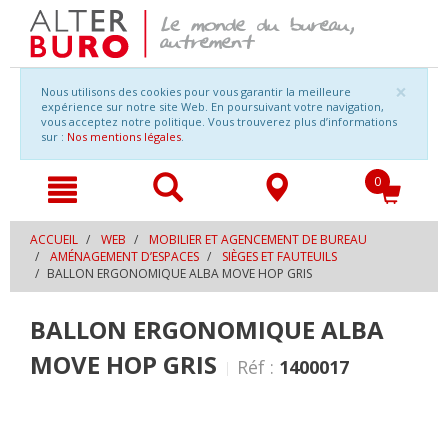
Naviguer
Aller
×
Nous utilisons des cookies pour vous garantir la meilleure
vers
à
expérience sur notre site Web. En poursuivant votre navigation,
le
la
vous acceptez notre politique. Vous trouverez plus d’informations
contenu
navigation
sur :
Nos mentions légales
.
0
ACCUEIL
WEB
MOBILIER ET AGENCEMENT DE BUREAU
AMÉNAGEMENT D’ESPACES
SIÈGES ET FAUTEUILS
BALLON ERGONOMIQUE ALBA MOVE HOP GRIS
BALLON ERGONOMIQUE ALBA
MOVE HOP GRIS
Réf :
1400017