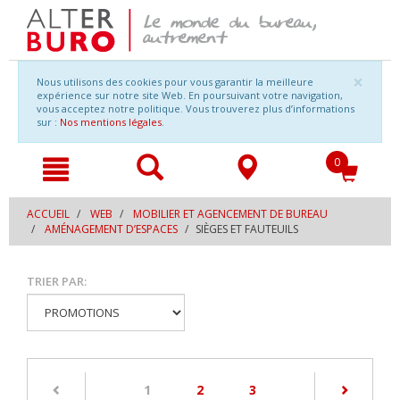
Naviguer
Aller
×
Nous utilisons des cookies pour vous garantir la meilleure
vers
à
expérience sur notre site Web. En poursuivant votre navigation,
le
la
vous acceptez notre politique. Vous trouverez plus d’informations
contenu
navigation
sur :
Nos mentions légales
.
0
ACCUEIL
WEB
MOBILIER ET AGENCEMENT DE BUREAU
AMÉNAGEMENT D’ESPACES
SIÈGES ET FAUTEUILS
TRIER PAR:
(current)
1
2
3